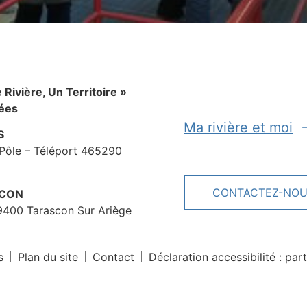
Rivière, Un Territoire »
nées
Ma rivière et moi
S
Pôle – Téléport 465290
CONTACTEZ-NO
SCON
09400 Tarascon Sur Ariège
s
Plan du site
Contact
Déclaration accessibilité : pa