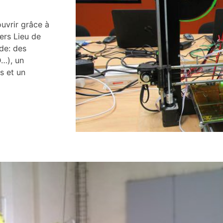
ouvrir grâce à
iers Lieu de
de: des
D…), un
s et un