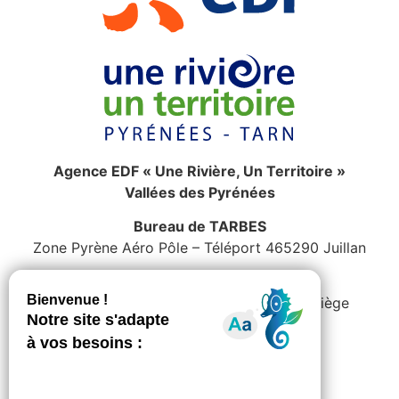
Agence EDF « Une Rivière, Un Territoire »
Vallées des Pyrénées
Bureau de TARBES
Zone Pyrène Aéro Pôle – Téléport 465290 Juillan
Bureau de TARASCON
Cité de l’Ayroule 09400 Tarascon Sur Ariège
Ma rivière et moi